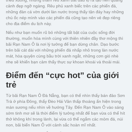
triều xuống, những thảm rêu xanh bắt đầu lộ ra tạo nên quang
cảnh đẹp ngỡ ngàng. Rêu phủ xanh biếc trên các phiến đá,
những đàn cá vờn dưới làn nước trong thấy tận đáy hay những
chú ốc nép mình vào các phiến đá cũng tạo nên vẻ đẹp riêng
cho địa điểm du lịch này.
Nếu như bạn muốn rũ bỏ những tất bật của cuộc sống đời
thường, muốn hòa mình cùng với thiên nhiên đầy thơ mộng thì
bãi Rạn Nam Ô là nơi lý tưởng để bạn dừng chân. Dạo bước
trên bãi cát dài với những phiến đá nhấp nhô trong làn nước
mát, hòa quyện cùng bầu trời xanh ngắt, những cơn gió nhè
nhẹ sẽ khiến bạn cảm thấy thực sự khoan khoái và thoải mái.
Điểm đến “cực hot” của giới
trẻ
Từ bãi Rạn Nam Ô Đà Nẵng, bạn có thể nhìn thấy bán đảo Sơn
Trà ở phía Đông, thấy Đèo Hải Vân thấp thoáng ẩn hiện trong
màn sương nếu nhìn về hướng Tây. Đến Rạn Nam Ô vào sáng
sớm tinh mơ sẽ là thời điểm lý tưởng nhất để bạn vừa có thể hít
thở không khí trong lành, lại vừa có thể ngắm các mỏm đá, núi
non, bãi biển Nam Ô với cảnh sắc hoàn mĩ nhất.