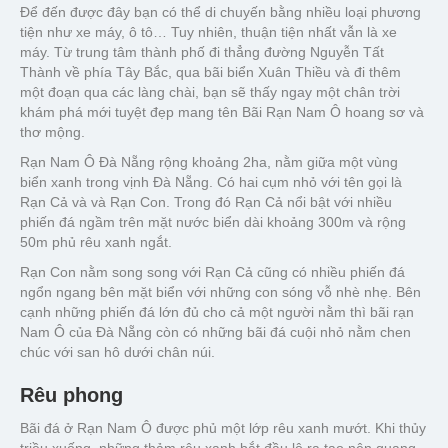
Để đến được đây bạn có thể di chuyến bằng nhiều loại phương
tiện như xe máy, ô tô… Tuy nhiên, thuận tiện nhất vẫn là xe
máy. Từ trung tâm thành phố đi thẳng đường Nguyễn Tất
Thành về phía Tây Bắc, qua bãi biển Xuân Thiều và đi thêm
một đoạn qua các làng chài, bạn sẽ thấy ngay một chân trời
khám phá mới tuyệt đẹp mang tên Bãi Rạn Nam Ô hoang sơ và
thơ mộng.
Rạn Nam Ô Đà Nẵng rộng khoảng 2ha, nằm giữa một vùng
biển xanh trong vịnh Đà Nẵng. Có hai cụm nhỏ với tên gọi là
Rạn Cả và và Rạn Con. Trong đó Rạn Cả nổi bật với nhiều
phiến đá ngầm trên mặt nước biển dài khoảng 300m và rộng
50m phủ rêu xanh ngắt.
Rạn Con nằm song song với Rạn Cả cũng có nhiều phiến đá
ngổn ngang bên mặt biển với những con sóng vỗ nhè nhẹ. Bên
cạnh những phiến đá lớn đủ cho cả một người nằm thì bãi rạn
Nam Ô của Đà Nẵng còn có những bãi đá cuội nhỏ nằm chen
chúc với san hô dưới chân núi.
Rêu phong
Bãi đá ở Rạn Nam Ô được phủ một lớp rêu xanh mướt. Khi thủy