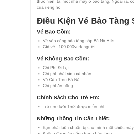
thực hiện, tại một nhà máy ở bảo tàng. Ngoài ra, 
của riêng họ.
Điều Kiện Vé Bảo Tàng 
Vé Bao Gồm:
Vé vào cổng bảo tàng sáp Bà Nà Hills
Giá vé : 100.000vnd/ người
Vé Không Bao Gồm:
Chi Phí Đi Lại
Chi phí phát sinh cá nhân
Vé Cáp Treo Bà Nà
Chi phí ăn uống
Chính Sách Cho Trẻ Em:
Trẻ em dưới 1m3 được miễn phí
Những Thông Tin Cần Thiết:
Bạn phải luôn chuẩn bị cho mình một chiếc máy 
Không được ăn uống trong bảo tàng