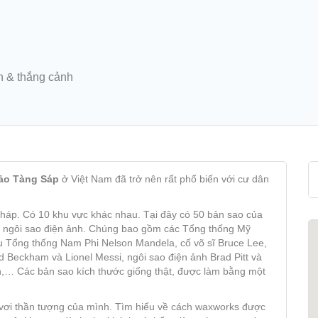
n & thắng cảnh
ảo Tàng Sáp
ở Việt Nam đã trở nên rất phổ biến với cư dân
 Pháp. Có 10 khu vực khác nhau. Tại đây có 50 bản sao của
n và ngôi sao điện ảnh. Chúng bao gồm các Tổng thống Mỹ
u Tổng thống Nam Phi Nelson Mandela, cố võ sĩ Bruce Lee,
d Beckham và Lionel Messi, ngôi sao điện ảnh Brad Pitt và
on,… Các bản sao kích thước giống thật, được làm bằng một
 vơi thần tượng của mình. Tìm hiểu về cách waxworks được