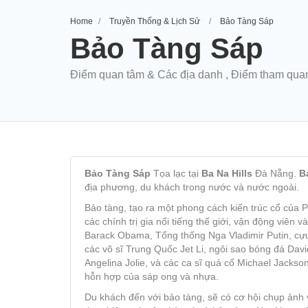
Home
Truyền Thống & Lịch Sử
Bảo Tàng Sáp
Bảo Tàng Sáp
Điểm quan tâm & Các địa danh , Điểm tham qua
Bảo Tàng Sáp
Tọa lạc tại
Ba Na Hills
Đà Nẵng.
B
địa phương, du khách trong nước và nước ngoài.
Bảo tàng, tạo ra một phong cách kiến ​​trúc cổ của
các chính trị gia nổi tiếng thế giới, vận động viê
Barack Obama, Tổng thống Nga Vladimir Putin, cự
các võ sĩ Trung Quốc Jet Li, ngôi sao bóng đá Davi
Angelina Jolie, và các ca sĩ quá cố Michael Jacks
hỗn hợp của sáp ong và nhựa.
Du khách đến với bảo tàng, sẽ có cơ hội chụp ảnh