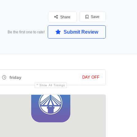
Save
Share
Submit Review
Be the first one to rate!
friday
DAY OFF
Show All Timings