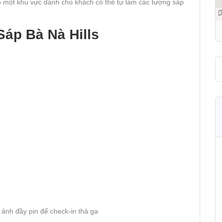
có một khu vực dành cho khách có thể tự làm các tượng sáp
Sáp Bà Nà Hills
ảnh đầy pin để check-in thả ga