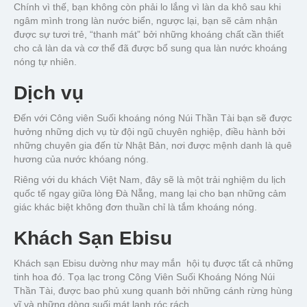
Chính vì thế, bạn không còn phải lo lắng vì làn da khô sau khi
ngâm mình trong làn nước biển, ngược lại, bạn sẽ cảm nhận
được sự tươi trẻ, “thanh mát” bởi những khoáng chất cần thiết
cho cả làn da và cơ thể đã được bổ sung qua làn nước khoáng
nóng tự nhiên.
Dịch vụ
Đến với Công viên Suối khoáng nóng Núi Thần Tài bạn sẽ được
hưởng những dịch vụ từ đội ngũ chuyên nghiệp, điều hành bởi
những chuyên gia đến từ Nhật Bản, nơi được mệnh danh là quê
hương của nước khóang nóng.
Riêng với du khách Việt Nam, đây sẽ là một trải nghiệm du lịch
quốc tế ngay giữa lòng Đà Nẵng, mang lại cho bạn những cảm
giác khác biệt không đơn thuần chỉ là tắm khoáng nóng.
Khách Sạn Ebisu
Khách sạn Ebisu dường như may mắn hội tụ được tất cả những
tinh hoa đó. Tọa lạc trong Công Viên Suối Khoáng Nóng Núi
Thần Tài, được bao phủ xung quanh bởi những cánh rừng hùng
vĩ và những dòng suối mát lạnh róc rách.