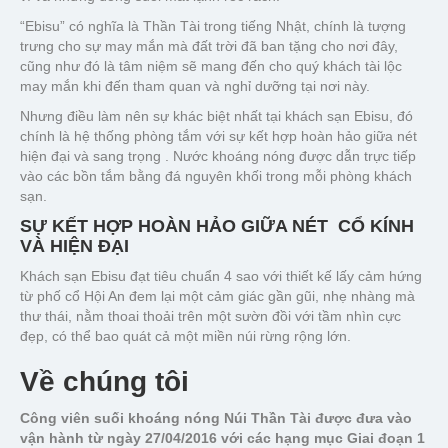
“Ebisu” có nghĩa là Thần Tài trong tiếng Nhật, chính là tượng
trưng cho sự may mắn mà đất trời đã ban tặng cho nơi đây,
cũng như đó là tâm niệm sẽ mang đến cho quý khách tài lộc
may mắn khi đến tham quan và nghỉ dưỡng tại nơi này.
Nhưng điều làm nên sự khác biệt nhất tại khách sạn Ebisu, đó
chính là hệ thống phòng tắm với sự kết hợp hoàn hảo giữa nét
hiện đại và sang trọng . Nước khoáng nóng được dẫn trực tiếp
vào các bồn tắm bằng đá nguyên khối trong mỗi phòng khách
sạn.
SỰ KẾT HỢP HOÀN HẢO GIỮA NÉT CỔ KÍNH
VÀ HIỆN ĐẠI
Khách sạn Ebisu đạt tiêu chuẩn 4 sao với thiết kế lấy cảm hứng
từ phố cổ Hội An đem lại một cảm giác gần gũi, nhẹ nhàng mà
thư thái, nằm thoai thoải trên một sườn đồi với tầm nhìn cực
đẹp, có thể bao quát cả một miền núi rừng rộng lớn.
Về chúng tôi
Công viên suối khoáng nóng Núi Thần Tài được đưa vào
vận hành từ ngày 27/04/2016 với các hạng mục Giai đoạn 1