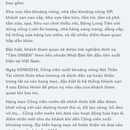
bao gồm:
Khu vực tắm khoáng nóng, nhà tắm khoáng nóng VIP,
khách sạn cao cấp, khu vực tắm bùn, tắm trà, tắm cà phê,
tắm sữa, spa, Khu vui chơi thiếu nhi, Động Long Tiên với
dòng sông Lười ấn tượng, nhà hàng sang trọng, đẳng cấp,
hệ thống cửa hàng lưu niệm, và rất nhiều điểm tham quan
hấp dẫn khác.
Đặc biệt, khách tham quan sẽ được trải nghiệm dịch vụ
“Tắm ONSEN” theo tiêu chuẩn Nhật Bản lần đầu tiên xuất
hiện tại Việt Nam.
Ngày 03/06/2016, Công viên suối khoáng nóng Núi Thần
Tài chính thức khai trương và đánh dấu sự hoàn thiện
trong tất cả các hạng mục, đặc biệt là hệ thống khách sạn
4 sao Ebisu Hotel để phục vụ nhu cầu của khách tham
quan khi lưu trú.
Hạng mục Công viên nước đã chính thức bắt đầu được
khởi công với các đường trượt thú vị, hồ tạo sóng, hố đen
vũ trụ… Công viên nước khi đưa vào hoạt động hứa hẹn là
điểm nhấn mới cho du khách khi đến Công viên suối
khoáng nóng. Dự kiến hạng mục sẽ hoàn thiện và đưa vào