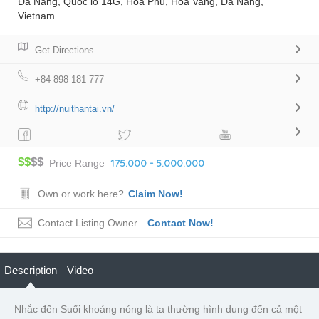
Đà Nẵng, Quốc lộ 14G, Hòa Phú, Hòa Vang, Da Nang,
Vietnam
Get Directions
+84 898 181 777
http://nuithantai.vn/
$$
$$
175.000 - 5.000.000
Price Range
Own or work here?
Claim Now!
Contact Listing Owner
Contact Now!
Description
Video
Nhắc đến Suối khoáng nóng là ta thường hình dung đến cả một