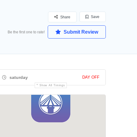
Save
Share
Submit Review
Be the first one to rate!
saturday
DAY OFF
Show All Timings