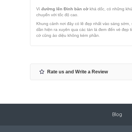
Vì
đường lên Đỉnh bàn cờ
khá dốc, có những khúc
chuyển với tốc độ cao.
Khung cảnh nơi đây có lẽ đẹp nhất vào sáng sớm,
dần hiện ra xuyên qua các tán lá đem đến vẻ đẹp t
cờ cũng ảo diệu không kém phần.
Rate us and Write a Review
Blog