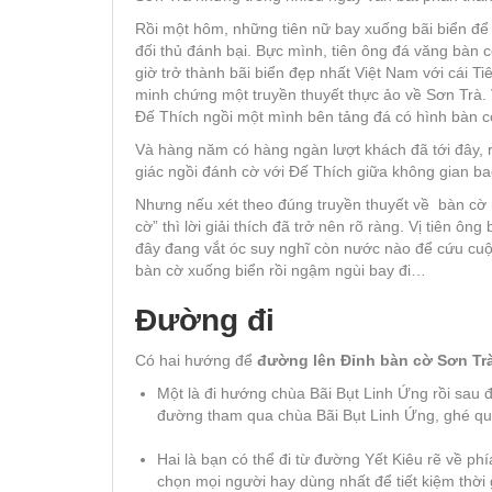
Rồi một hôm, những tiên nữ bay xuống bãi biển để tắ
đối thủ đánh bại. Bực mình, tiên ông đá văng bàn cờ
giờ trở thành bãi biển đẹp nhất Việt Nam với cái T
minh chứng một truyền thuyết thực ảo về Sơn Trà. 
Đế Thích ngồi một mình bên tảng đá có hình bàn cờ
Và hàng năm có hàng ngàn lượt khách đã tới đây, 
giác ngồi đánh cờ với Đế Thích giữa không gian ba
Nhưng nếu xét theo đúng truyền thuyết về bàn cờ nà
cờ” thì lời giải thích đã trở nên rõ ràng. Vị tiên ông
đây đang vắt óc suy nghĩ còn nước nào để cứu cuộ
bàn cờ xuống biển rồi ngậm ngùi bay đi…
Đường đi
Có hai hướng để
đường lên Đỉnh bàn cờ Sơn Tr
Một là đi hướng chùa Bãi Bụt Linh Ứng rồi sau đ
đường tham qua chùa Bãi Bụt Linh Ứng, ghé qua 
Hai là bạn có thể đi từ đường Yết Kiêu rẽ về ph
chọn mọi người hay dùng nhất để tiết kiệm thời 