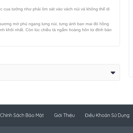
 cua tưởng như phải ôm sát vào vách núi và không thể di
 sương mờ phủ ngang lưng núi, tưng ánh ban mai đỏ hồng
inh khôi nhất. Còn lúc chiều tà ngắm hoàng hôn từ đỉnh bàn
Chính Sách Bảo Mật
Giới Thiệu
Điều Khoản Sử Dụng