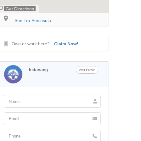
Get Directions
Son Tra Peninsula
Own or work here?
Claim Now!
Indanang
Visit Profile