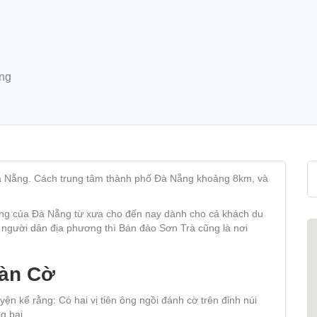
ẵng
 Đà Nẵng. Cách trung tâm thành phố Đà Nẵng khoảng 8km, và
tiếng của Đà Nẵng từ xưa cho đến nay dành cho cả khách du
g người dân địa phương thì Bán đảo Sơn Trà cũng là nơi
Bàn Cờ
n kể rằng: Có hai vị tiên ông ngồi đánh cờ trên đỉnh núi
g bại.