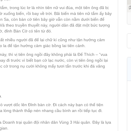
m, trong lúc lơ là nhìn tiên nữ vui đùa, một tiên ông đã bị
 xuống biển, rồi bay về trời. Bãi biển mà tiên nữ tắm ấy bây
iên Sa, còn bàn cờ tiên bây giờ vẫn còn nằm dưới biển để
Và theo truyền thuyết này, người dân đã đặt một bức tượng
, đỉnh Bàn Cờ có tên từ đó.
rất nhiều người đã để lại chữ kí cũng như tận hưởng cảm
o la để tận hưởng cảm giác bồng lai tiên cảnh.
y, thì vị tiên ông ngồi đây không phải là Đế Thích – “vua
 bay đi trước vì biết bạn cờ lạc nước, còn vị tiên ông ngồi lại
c cờ trong nụ cười không mấy tươi tắn trước khi đá văng
à
.
ó vượt dốc lên Đỉnh bàn cờ. Đi cách này bạn có thể tiện
lòng thành thắp nén nhang cầu bình an rồi tiếp tục đi.
ía Doanh trại quân đội nhân dân Vùng 3 Hải quân. Đây là lựa
gian.