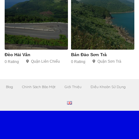
Đèo Hải Vân
Bán Đảo Sơn Trà
Quận Liên Chiểu
Quận Sơn Trà
0 Rating
0 Rating
Blog
Chính Sách Bảo Mật
Giới Thiệu
Điều Khoản Sử Dụng