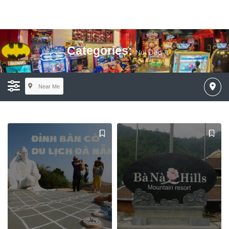
Categories:
Núi Đèo
Near Me