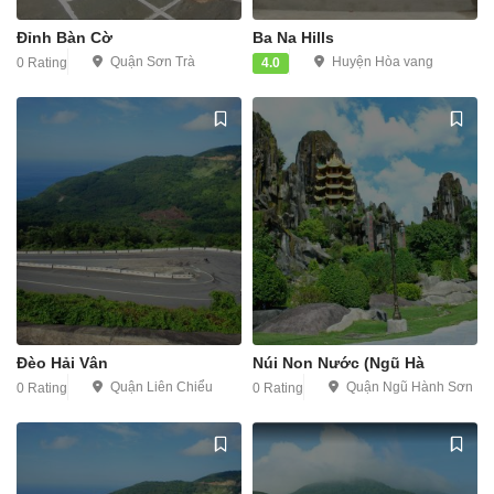
Đỉnh Bàn Cờ
Ba Na Hills
Quận Sơn Trà
Huyện Hòa vang
0 Rating
4.0
Đèo Hải Vân
Núi Non Nước (Ngũ Hà
Quận Liên Chiểu
Quận Ngũ Hành Sơn
0 Rating
0 Rating